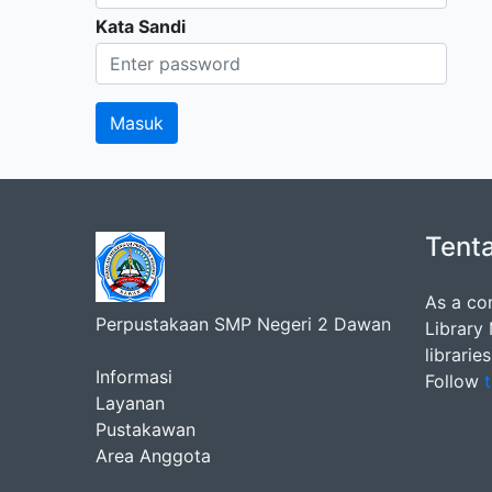
Kata Sandi
Tent
As a co
Perpustakaan SMP Negeri 2 Dawan
Library
librarie
Informasi
Follow
t
Layanan
Pustakawan
Area Anggota