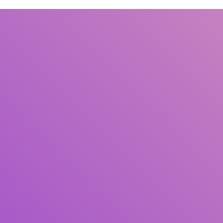
Judul
Pengarang
Subjek
ISBN/ISSN
Tipe Koleksi
Lokasi
GMD