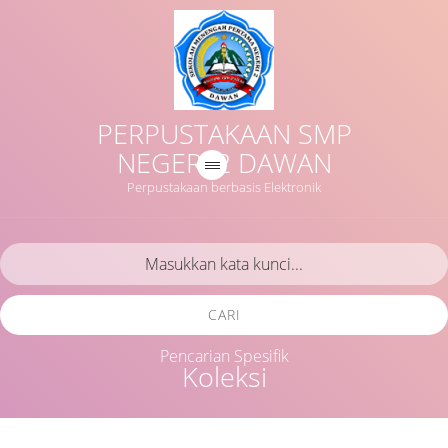
PERPUSTAKAAN SMP
NEGERI 2 DAWAN
Perpustakaan berbasis Elektronik
CARI
Pencarian Spesifik
Koleksi