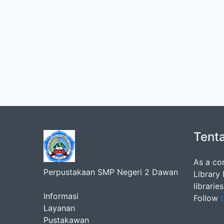
Tent
As a co
Perpustakaan SMP Negeri 2 Dawan
Library
librarie
Informasi
Follow
t
Layanan
Pustakawan