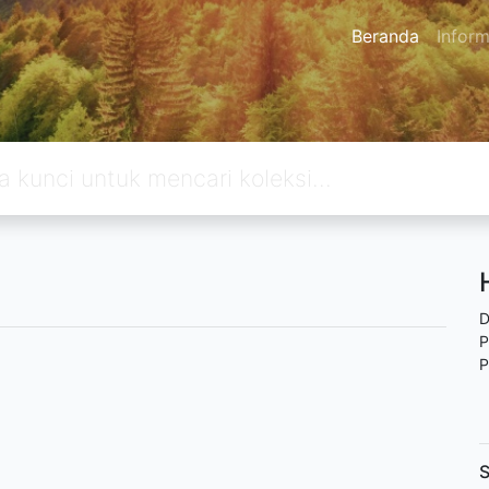
Beranda
Inform
D
P
P
S