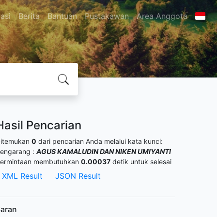
asi
Berita
Bantuan
Pustakawan
Area Anggota
Hasil Pencarian
itemukan
0
dari pencarian Anda melalui kata kunci:
engarang :
AGUS KAMALUDIN DAN NIKEN UMIYANTI
ermintaan membutuhkan
0.00037
detik untuk selesai
XML Result
JSON Result
aran