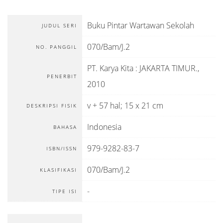
Buku Pintar Wartawan Sekolah
JUDUL SERI
070/Bam/J.2
NO. PANGGIL
PT. Karya Kita
:
JAKARTA TIMUR
.,
PENERBIT
2010
v + 57 hal; 15 x 21 cm
DESKRIPSI FISIK
Indonesia
BAHASA
979-9282-83-7
ISBN/ISSN
070/Bam/J.2
KLASIFIKASI
-
TIPE ISI