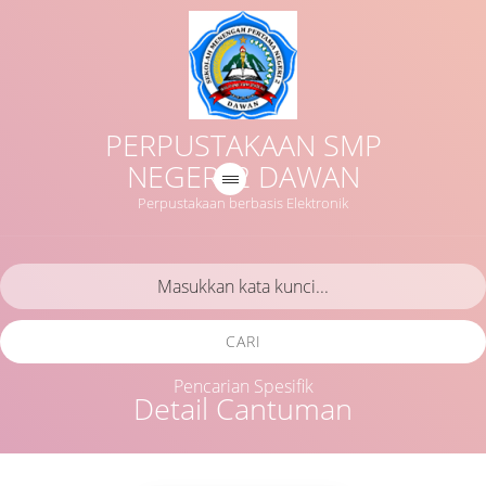
PERPUSTAKAAN SMP
NEGERI 2 DAWAN
Perpustakaan berbasis Elektronik
CARI
Pencarian Spesifik
Detail Cantuman