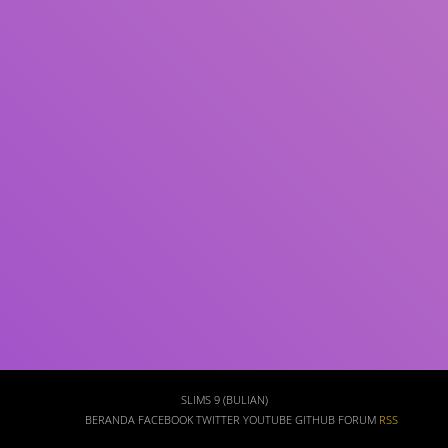
Subjek
ISBN/ISSN
Tipe Koleksi
Lokasi
GMD
Cari
SLIMS 9 (BULIAN)
BERANDA
FACEBOOK
TWITTER
YOUTUBE
GITHUB
FORUM
RSS