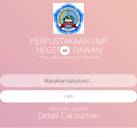
PERPUSTAKAAN SMP
NEGERI 2 DAWAN
Perpustakaan berbasis Elektronik
CARI
Pencarian Spesifik
Detail Cantuman