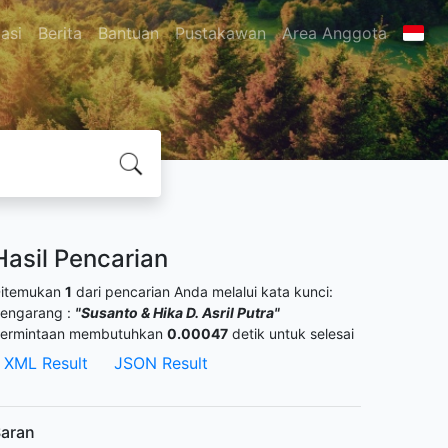
asi
Berita
Bantuan
Pustakawan
Area Anggota
Hasil Pencarian
itemukan
1
dari pencarian Anda melalui kata kunci:
engarang :
"Susanto & Hika D. Asril Putra"
ermintaan membutuhkan
0.00047
detik untuk selesai
XML Result
JSON Result
aran