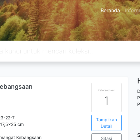
Beranda
Inform
ebangsaan
Ketersediaan
D
1
P
P
3-22-7
Tampilkan
; 17,5x25 cm
Detail
S
mangat Kebangsaan
Sitasi