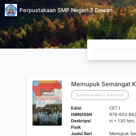
Perpustakaan SMP Negeri 2 Dawan
Memupuk Semangat K
Susanto & Hika D. Asril Putra
Edisi
CET.1
ISBN/ISSN
978-602-882
Deskripsi
vi + 130 hlm
Fisik
Judul Seri
Memupuk Se