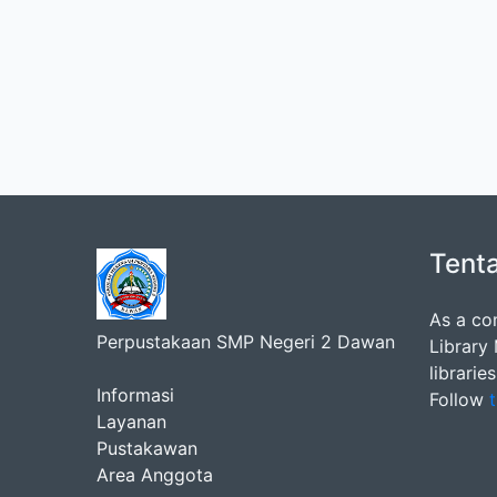
Tent
As a co
Perpustakaan SMP Negeri 2 Dawan
Library
librarie
Informasi
Follow
t
Layanan
Pustakawan
Area Anggota