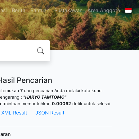
asi
Berita
Bantuan
Pustakawan
Area Anggota
Hasil Pencarian
itemukan
7
dari pencarian Anda melalui kata kunci:
engarang :
"HARYO TAMTOMO"
ermintaan membutuhkan
0.00062
detik untuk selesai
XML Result
JSON Result
aran