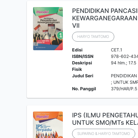
PENDIDIKAN PANCASI
KEWARGANEGARAAN ;
VII
HARYO TAMTOMO
Edisi
CET.1
ISBN/ISSN
978-602-43
Deskripsi
94 hlm.; 17.5
Fisik
Judul Seri
PENDIDIKAN
; UNTUK SMP
No. Panggil
379/HAR/P.5
IPS (ILMU PENGETAH
UNTUK SMO/MTs KELA
SUPARNO & HARYO TAMTOMO