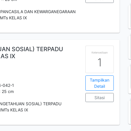
 PANCASILA DAN KEWARGANEGARAAN
MTs KELAS IX
UAN SOSIAL) TERPADU
Ketersediaan
AS IX
1
Tampilkan
4-042-1
Detail
 x 25 cm
Sitasi
PENGETAHUAN SOSIAL) TERPADU
/MTs KELAS IX