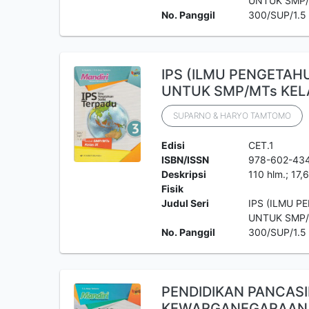
UNTUK SMP/
No. Panggil
300/SUP/1.5
IPS (ILMU PENGETAH
UNTUK SMP/MTs KELA
SUPARNO & HARYO TAMTOMO
Edisi
CET.1
ISBN/ISSN
978-602-43
Deskripsi
110 hlm.; 17,
Fisik
Judul Seri
IPS (ILMU P
UNTUK SMP/
No. Panggil
300/SUP/1.5
PENDIDIKAN PANCASI
KEWARGANEGARAAN 