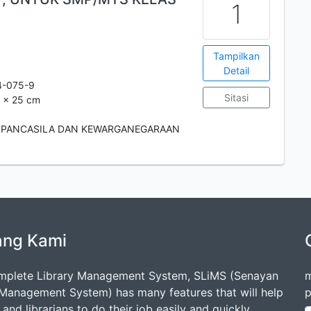
1
Tampilkan
Detail
4-075-9
Sitasi
6 x 25 cm
 PANCASILA DAN KEWARGANEGARAAN
ang Kami
mplete Library Management System, SLiMS (Senayan
m
 Management System) has many features that will help
p
s and librarians to do their job easily and quickly.