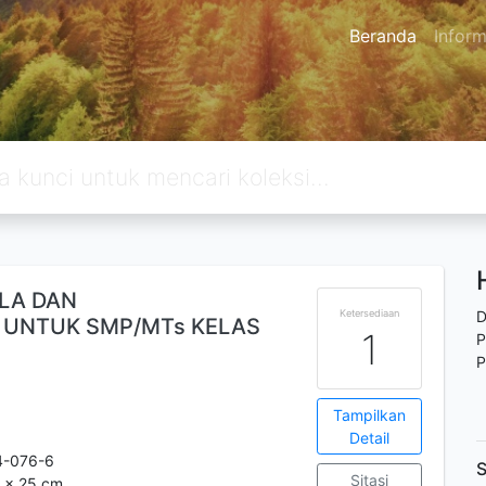
Beranda
Inform
LA DAN
Ketersediaan
D
UNTUK SMP/MTs KELAS
1
P
P
Tampilkan
Detail
4-076-6
S
Sitasi
5 x 25 cm