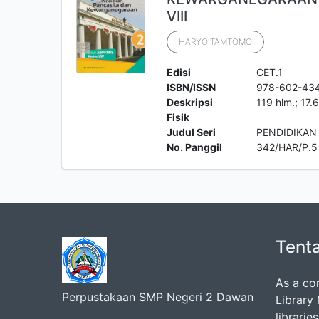
VIII
HARYO TAMTOMO
Edisi
CET.1
ISBN/ISSN
978-602-43
Deskripsi
119 hlm.; 17.
Fisik
Judul Seri
PENDIDIKAN
No. Panggil
342/HAR/P.5
Tent
As a co
Perpustakaan SMP Negeri 2 Dawan
Library
librarie