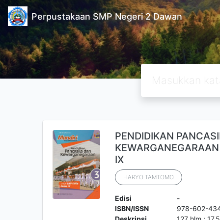
Perpustakaan SMP Negeri 2 Dawan
PENDIDIKAN PANCASI
KEWARGANEGARAAN 
IX
HARYO TAMTOMO
Edisi
-
ISBN/ISSN
978-602-43
Deskripsi
127 hlm.; 17.