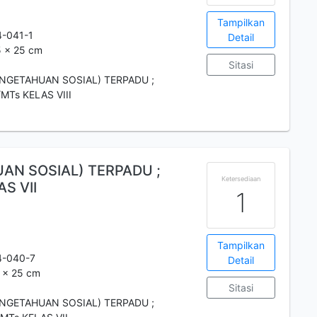
Tampilkan
-041-1
Detail
5 x 25 cm
Sitasi
ENGETAHUAN SOSIAL) TERPADU ;
Ts KELAS VIII
UAN SOSIAL) TERPADU ;
Ketersediaan
S VII
1
Tampilkan
4-040-7
Detail
7 x 25 cm
Sitasi
ENGETAHUAN SOSIAL) TERPADU ;