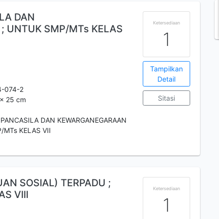
LA DAN
Ketersediaan
 UNTUK SMP/MTs KELAS
1
Tampilkan
Detail
4-074-2
Sitasi
 x 25 cm
 PANCASILA DAN KEWARGANEGARAAN
/MTs KELAS VII
UAN SOSIAL) TERPADU ;
Ketersediaan
S VIII
1