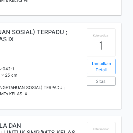
MTs KELAS VII
UAN SOSIAL) TERPADU ;
Ketersediaan
S IX
1
Tampilkan
4-042-1
Detail
6 x 25 cm
Sitasi
ENGETAHUAN SOSIAL) TERPADU ;
MTs KELAS IX
LA DAN
Ketersediaan
; UNTUK SMP/MTS KELAS