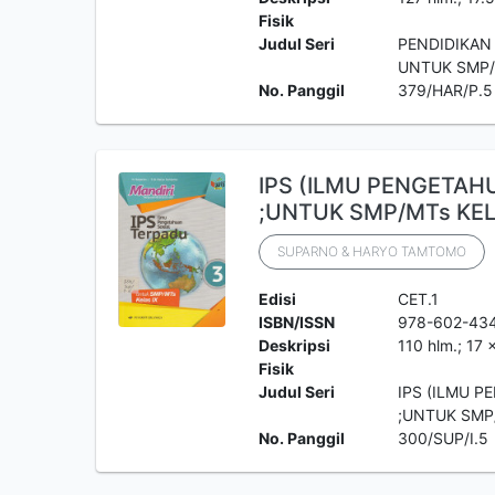
Fisik
Judul Seri
PENDIDIKAN
UNTUK SMP/
No. Panggil
379/HAR/P.5
IPS (ILMU PENGETAH
;UNTUK SMP/MTs KEL
SUPARNO & HARYO TAMTOMO
Edisi
CET.1
ISBN/ISSN
978-602-43
Deskripsi
110 hlm.; 17
Fisik
Judul Seri
IPS (ILMU 
;UNTUK SMP
No. Panggil
300/SUP/I.5